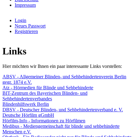
Impressum
Login
Neues Passwort
Benutzermenü
Registrieren
Links
Hier möchten wir Ihnen ein paar interessante Links vorstellen:
ABSV - Allgemeiner Blinden- und Sehbehindertenverein Berlin
gegr. 1874 e.V.
Atz - Hörmedien für Blinde und Sehbehinderte
BIT-Zentrum des Bayerischen Blinden- und
Sehbehindertenverbandes
Blindenhilfswerk Berlin
DBSV - Deutscher Blinden- und Sehbehindertenverband e. V.
Deutsche Hörfilm gGmbH
Hörfilm-Info - Informationen zu Hörfilmen
Medibus - Mediengemeinschaft für blinde und sehbehinderte
Menschen e.V.